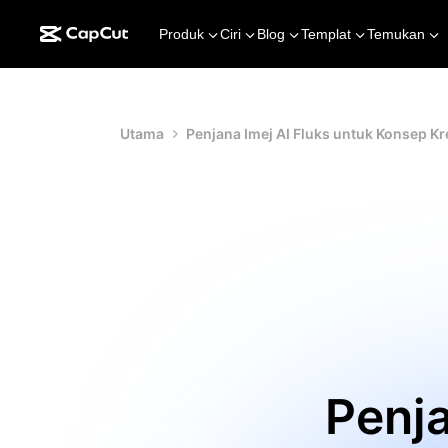
Produk
Ciri
Blog
Templat
Temukan
Utama
Penjana Imej AI Fluks untuk Konsep Kr
Penja