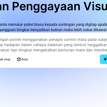
an Penggayaan Visu
tu menukar potret biasa kepada suntingan yang digilap apabil
gangguan bingkai menjadikan butiran muka lebih sukar dikawal
ik imej
Auto