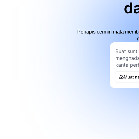
d
Penapis cermin mata memban
Muat na