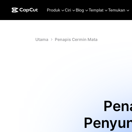
Produk
Ciri
Blog
Templat
Temukan
Utama
Penapis Cermin Mata
Pen
Penyun