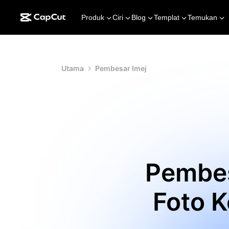
Produk
Ciri
Blog
Templat
Temukan
Utama
Pembesar Imej
Pembes
Foto K