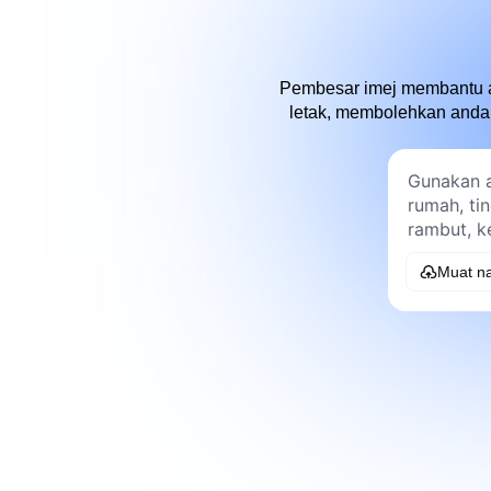
Pembesar imej membantu ap
letak, membolehkan and
Muat na