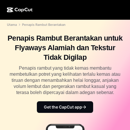
Utama
Penapis Rambut Berantakan
Ciptaan AI
Ciri
Perihal
Desktop CapCut
Templat media sosial
Penapis Rambut Berantakan untuk
Reka Bentuk AI
Alatan AI
Komuniti
Dalam Talian CapCut
Templat musim cuti
Flyaways Alamiah dan Tekstur
Studio Video
Editor & penjana video
CapCut Pad
Tidak Digilap
Lagi
Inisiatif
Penjana video AI
Editor & penjana imej
Mudah Alih CapCut
Penapis rambut yang tidak kemas membantu
Sekutu
membetulkan potret yang kelihatan terlalu kemas atau
Penjana imej AI
Penjana & editor suara
AI Dreamina
tiruan dengan menambahkan helai longgar, anjakan
Templat kalendar
Program Perintis
volum lembut dan pergerakan rambut kasual yang
Peningkat imej AI
Lagi
AI Pippit
terasa boleh dipercayai dalam adegan sebenar.
Templat ulang tahun
Program Rakan Kongsi Kreatif
Dreamina Seedance 2.5
Get the CapCut app
Kampus Kreatif CapCut
Kes penggunaan
Nano Banana Pro
Templat kesan
Media sosial
Gemini Omni