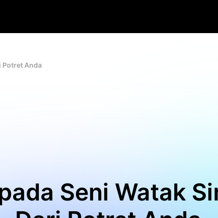
 Potret Anda
epada Seni Watak S