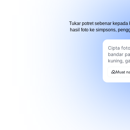
Tukar potret sebenar kepada
hasil foto ke simpsons, pen
Muat na