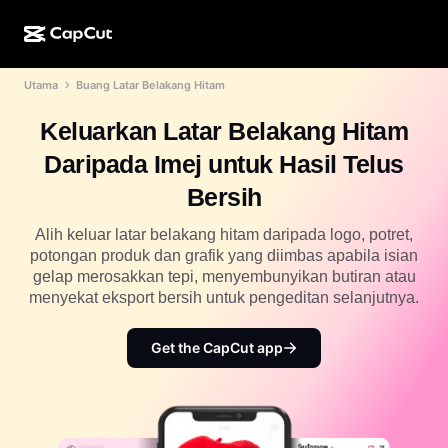
Utama
Buang Latar Belakang Hitam
Ciptaan AI
Ciri
Perihal
Desktop CapCut
Templat media sosial
Keluarkan Latar Belakang Hitam
Reka Bentuk AI
Alatan AI
Komuniti
Dalam Talian CapCut
Templat musim cuti
Daripada Imej untuk Hasil Telus
Studio Video
Editor & penjana video
CapCut Pad
Bersih
Lagi
Inisiatif
Penjana video AI
Editor & penjana imej
Mudah Alih CapCut
Alih keluar latar belakang hitam daripada logo, potret,
Sekutu
potongan produk dan grafik yang diimbas apabila isian
Penjana imej AI
Penjana & editor suara
AI Dreamina
gelap merosakkan tepi, menyembunyikan butiran atau
Templat kalendar
Program Perintis
menyekat eksport bersih untuk pengeditan selanjutnya.
Peningkat imej AI
Lagi
AI Pippit
Templat ulang tahun
Program Rakan Kongsi Kreatif
Get the CapCut app
Dreamina Seedance 2.5
Kampus Kreatif CapCut
Kes penggunaan
Nano Banana Pro
Templat kesan
Media sosial
Gemini Omni