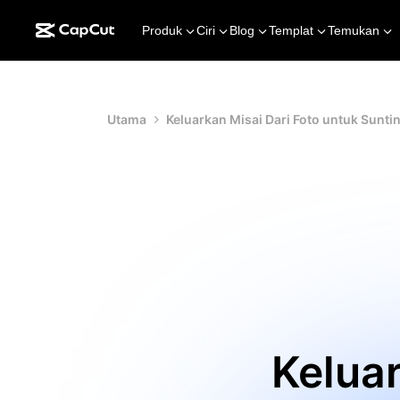
Produk
Ciri
Blog
Templat
Temukan
Utama
Keluarkan Misai Dari Foto untuk Sunti
Keluar