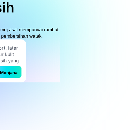
sih
i imej asal mempunyai rambut
u pembersihan watak.
Menjana