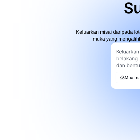
Su
Keluarkan misai daripada fot
muka yang mengalihka
Muat na