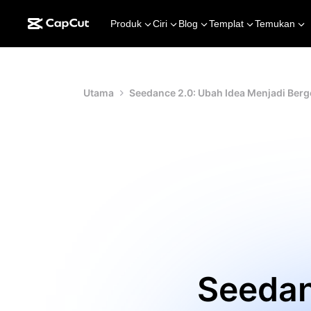
Produk
Ciri
Blog
Templat
Temukan
Utama
Seedance 2.0: Ubah Idea Menjadi Berg
Seedan