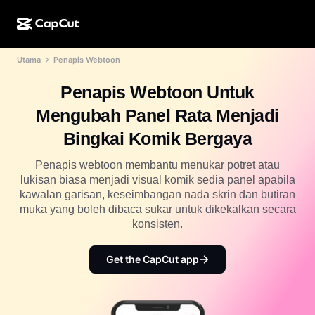
Utama
Penapis Webtoon
Ciptaan AI
Ciri
Perihal
Desktop CapCut
Templat media sosial
Penapis Webtoon Untuk
Reka Bentuk AI
Alatan AI
Komuniti
Dalam Talian CapCut
Templat musim cuti
Mengubah Panel Rata Menjadi
Studio Video
Editor & penjana video
CapCut Pad
Bingkai Komik Bergaya
Lagi
Inisiatif
Penjana video AI
Editor & penjana imej
Mudah Alih CapCut
Penapis webtoon membantu menukar potret atau
Sekutu
lukisan biasa menjadi visual komik sedia panel apabila
Penjana imej AI
Penjana & editor suara
AI Dreamina
kawalan garisan, keseimbangan nada skrin dan butiran
Templat kalendar
Program Perintis
muka yang boleh dibaca sukar untuk dikekalkan secara
Peningkat imej AI
Lagi
AI Pippit
konsisten.
Templat ulang tahun
Program Rakan Kongsi Kreatif
Dreamina Seedance 2.5
Get the CapCut app
Kampus Kreatif CapCut
Kes penggunaan
Nano Banana Pro
Templat kesan
Media sosial
Gemini Omni