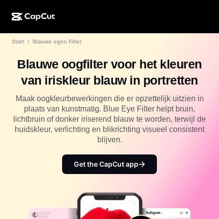
Start
Blauwe ogen Filter
AI-creatie
Functies
Over
CapCut Desktop
Sjablonen voor sociale media
Blauwe oogfilter voor het kleuren
AI-ontwerp
AI-tools
Community
CapCut Online
Feestdagensjablonen
van iriskleur blauw in portretten
Videostudio
Video-editor en -generator
CapCut Pad
Meer
Maak oogkleurbewerkingen die er opzettelijk uitzien in
Initiatieven
AI-videogenerator
Afbeeldingseditor en -generator
plaats van kunstmatig. Blue Eye Filter helpt bruin,
CapCut Mobiel
lichtbruin of donker iriserend blauw te worden, terwijl de
Partners
AI-afbeeldingengenerator
Spraakgenerator en -editor
huidskleur, verlichting en blikrichting visueel consistent
Dreamina AI
Kalendersjablonen
blijven.
Pioniersprogramma
AI-afbeeldingsverbeteraar
Meer
Pippit-AI
Jubileumsjablonen
Creatief partnerprogramma
Get the CapCut app
Dreamina Seedance 2.5
CapCut Creatieve Campus
Toepassingen
Nano Banana Pro
Effectsjablonen
Sociale media
Gemini Omni