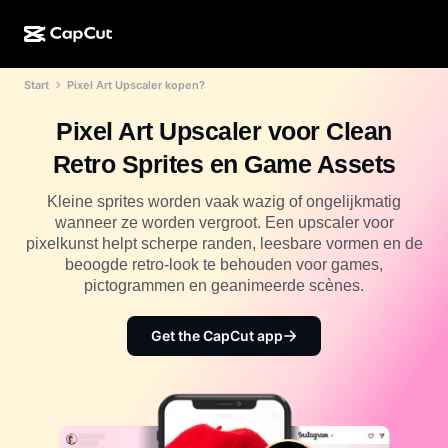
Start
Pixel Art Upscaler kopen?
AI-creatie
Functies
Over
CapCut Desktop
Sjablonen voor sociale media
Pixel Art Upscaler voor Clean
AI-ontwerp
AI-tools
Community
CapCut Online
Feestdagensjablonen
Retro Sprites en Game Assets
Videostudio
Video-editor en -generator
CapCut Pad
Meer
Kleine sprites worden vaak wazig of ongelijkmatig
Initiatieven
AI-videogenerator
Afbeeldingseditor en -generator
wanneer ze worden vergroot. Een upscaler voor
CapCut Mobiel
pixelkunst helpt scherpe randen, leesbare vormen en de
Partners
AI-afbeeldingengenerator
Spraakgenerator en -editor
beoogde retro-look te behouden voor games,
Dreamina AI
Kalendersjablonen
pictogrammen en geanimeerde scènes.
Pioniersprogramma
AI-afbeeldingsverbeteraar
Meer
Pippit-AI
Jubileumsjablonen
Creatief partnerprogramma
Get the CapCut app
Dreamina Seedance 2.5
CapCut Creatieve Campus
Toepassingen
Nano Banana Pro
Effectsjablonen
Sociale media
Gemini Omni