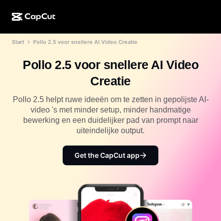
Start
Pollo 2.5 voor snellere AI Video Creatie
AI-creatie
Functies
Over
CapCut Desktop
Sjablonen voor sociale media
Pollo 2.5 voor snellere AI Video
AI-ontwerp
AI-tools
Community
CapCut Online
Feestdagensjablonen
Creatie
Videostudio
Video-editor en -generator
CapCut Pad
Meer
Pollo 2.5 helpt ruwe ideeën om te zetten in gepolijste AI-
Initiatieven
AI-videogenerator
Afbeeldingseditor en -generator
video 's met minder setup, minder handmatige
CapCut Mobiel
bewerking en een duidelijker pad van prompt naar
Partners
AI-afbeeldingengenerator
Spraakgenerator en -editor
uiteindelijke output.
Dreamina AI
Kalendersjablonen
Pioniersprogramma
AI-afbeeldingsverbeteraar
Meer
Pippit-AI
Get the CapCut app
Jubileumsjablonen
Creatief partnerprogramma
Dreamina Seedance 2.5
CapCut Creatieve Campus
Toepassingen
Nano Banana Pro
Effectsjablonen
Sociale media
Gemini Omni