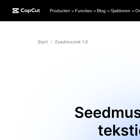
Producten
Functies
Blog
Sjablonen
O
Start
Zaadmuziek 1.0
Seedmusi
tekst