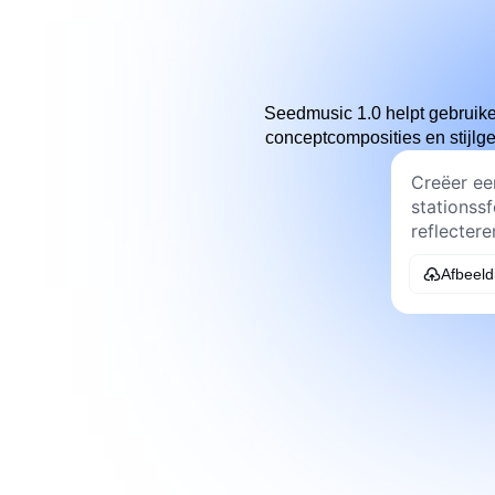
Seedmusic 1.0 helpt gebruiker
conceptcomposities en stijlg
Afbeeld