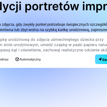
dycji portretów im
zdjęcia, gdy zwykły portret potrzebuje świątecznych szczegółó
nierówna lub zbyt wolna na szybką kartkę urodzinową, zaprosze
 obraz
Automatyczny
Ge