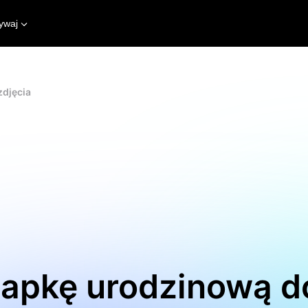
ywaj
zdjęcia
apkę urodzinową do