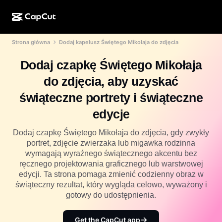
Strona główna
Dodaj kapelusz Świętego Mikołaja do zdjęcia
Kreator AI
Funkcje
Informacje
CapCut w wersji na komputer
Szablony na media społecznościowe
Dodaj czapkę Świętego Mikołaja
Projekt AI
Narzędzia AI
Społeczność
CapCut online
Świąteczne szablony
do zdjęcia, aby uzyskać
Studio filmowe
Edytor i generator filmów
CapCut Pad
świąteczne portrety i świąteczne
Więcej
Inicjatywy
Generator filmów AI
Edytor i generator obrazów
edycje
Aplikacja mobilna CapCut
Partnerzy
Generator obrazów AI
Generator i edytor głosów
Dodaj czapkę Świętego Mikołaja do zdjęcia, gdy zwykły
Dreamina AI
Szablony kalendarzy
portret, zdjęcie zwierzaka lub migawka rodzinna
Program pionierów
Ulepszanie obrazów AI
wymagają wyraźnego świątecznego akcentu bez
Więcej
Pippit AI
Szablony na rocznicę
ręcznego projektowania graficznego lub warstwowej
Kreatywny program dla partnerów
Dreamina Seedance 2.5
edycji. Ta strona pomaga zmienić codzienny obraz w
świąteczny rezultat, który wygląda celowo, wyważony i
Kreatywny kampus CapCut
Przypadki użycia
Nano Banana Pro
gotowy do udostępnienia.
Szablony efektów
Media społecznościowe
Gemini Omni
Get the CapCut app