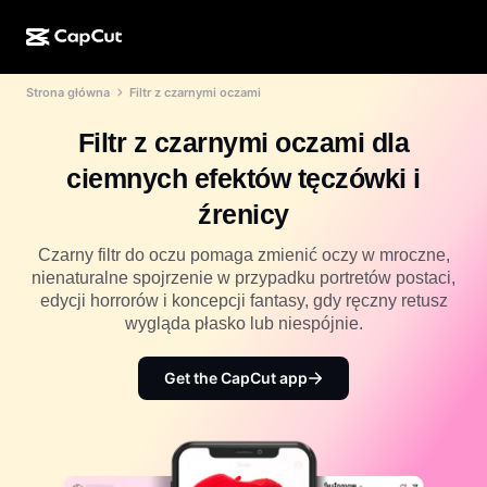
Strona główna
Filtr z czarnymi oczami
Kreator AI
Funkcje
Informacje
CapCut w wersji na komputer
Szablony na media społecznościowe
Filtr z czarnymi oczami dla
Projekt AI
Narzędzia AI
Społeczność
CapCut online
Świąteczne szablony
ciemnych efektów tęczówki i
Studio filmowe
Edytor i generator filmów
CapCut Pad
źrenicy
Więcej
Inicjatywy
Generator filmów AI
Edytor i generator obrazów
Aplikacja mobilna CapCut
Czarny filtr do oczu pomaga zmienić oczy w mroczne,
Partnerzy
nienaturalne spojrzenie w przypadku portretów postaci,
Generator obrazów AI
Generator i edytor głosów
Dreamina AI
edycji horrorów i koncepcji fantasy, gdy ręczny retusz
Szablony kalendarzy
Program pionierów
wygląda płasko lub niespójnie.
Ulepszanie obrazów AI
Więcej
Pippit AI
Szablony na rocznicę
Kreatywny program dla partnerów
Get the CapCut app
Dreamina Seedance 2.5
Kreatywny kampus CapCut
Przypadki użycia
Nano Banana Pro
Szablony efektów
Media społecznościowe
Gemini Omni