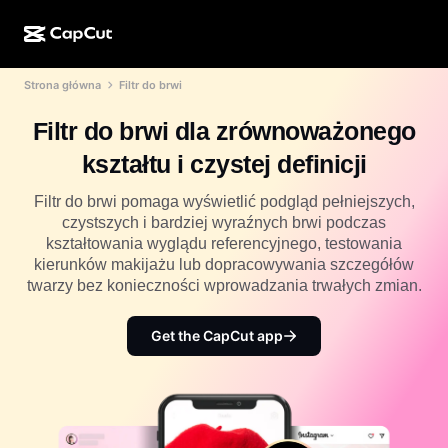
Strona główna
Filtr do brwi
Kreator AI
Funkcje
Informacje
CapCut w wersji na komputer
Szablony na media społecznościowe
Filtr do brwi dla zrównoważonego
Projekt AI
Narzędzia AI
Społeczność
CapCut online
Świąteczne szablony
kształtu i czystej definicji
Studio filmowe
Edytor i generator filmów
CapCut Pad
Więcej
Filtr do brwi pomaga wyświetlić podgląd pełniejszych,
Inicjatywy
Generator filmów AI
Edytor i generator obrazów
czystszych i bardziej wyraźnych brwi podczas
Aplikacja mobilna CapCut
kształtowania wyglądu referencyjnego, testowania
Partnerzy
Generator obrazów AI
Generator i edytor głosów
kierunków makijażu lub dopracowywania szczegółów
Dreamina AI
Szablony kalendarzy
twarzy bez konieczności wprowadzania trwałych zmian.
Program pionierów
Ulepszanie obrazów AI
Więcej
Pippit AI
Szablony na rocznicę
Kreatywny program dla partnerów
Get the CapCut app
Dreamina Seedance 2.5
Kreatywny kampus CapCut
Przypadki użycia
Nano Banana Pro
Szablony efektów
Media społecznościowe
Gemini Omni