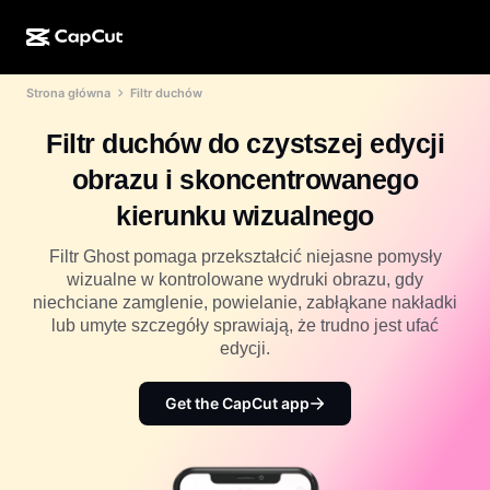
Strona główna
Filtr duchów
Kreator AI
Funkcje
Informacje
CapCut w wersji na komputer
Szablony na media społecznościowe
Filtr duchów do czystszej edycji
Projekt AI
Narzędzia AI
Społeczność
CapCut online
Świąteczne szablony
obrazu i skoncentrowanego
Studio filmowe
Edytor i generator filmów
CapCut Pad
kierunku wizualnego
Więcej
Inicjatywy
Generator filmów AI
Edytor i generator obrazów
Aplikacja mobilna CapCut
Filtr Ghost pomaga przekształcić niejasne pomysły
Partnerzy
wizualne w kontrolowane wydruki obrazu, gdy
Generator obrazów AI
Generator i edytor głosów
Dreamina AI
niechciane zamglenie, powielanie, zabłąkane nakładki
Szablony kalendarzy
Program pionierów
lub umyte szczegóły sprawiają, że trudno jest ufać
Ulepszanie obrazów AI
Więcej
Pippit AI
edycji.
Szablony na rocznicę
Kreatywny program dla partnerów
Dreamina Seedance 2.5
Get the CapCut app
Kreatywny kampus CapCut
Przypadki użycia
Nano Banana Pro
Szablony efektów
Media społecznościowe
Gemini Omni