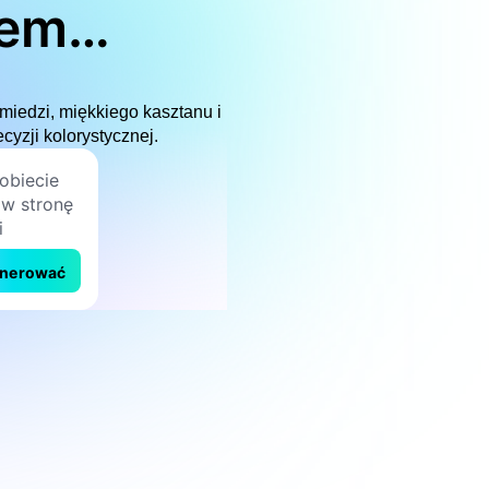
iem
miedzi, miękkiego kasztanu i
yzji kolorystycznej.
nerować