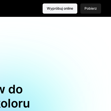
Wypróbuj online
Pobierz
w do
oloru