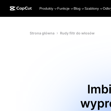
Produkty
Funkcje
Blog
Szablony
Odkr
Strona główna
Rudy filtr do włosów
Imbi
wypr