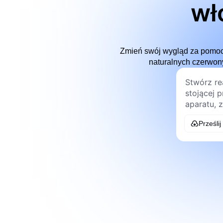
wł
Zmień swój wygląd za pomocą 
naturalnych czerwony
Prześlij