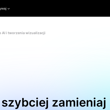
ywaj
AI i tworzenia wizualizacji
: szybciej zamienia