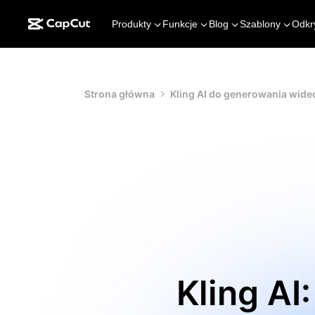
Produkty
Funkcje
Blog
Szablony
Odkr
Strona główna
Kling AI do generowania wideo 
Kling AI