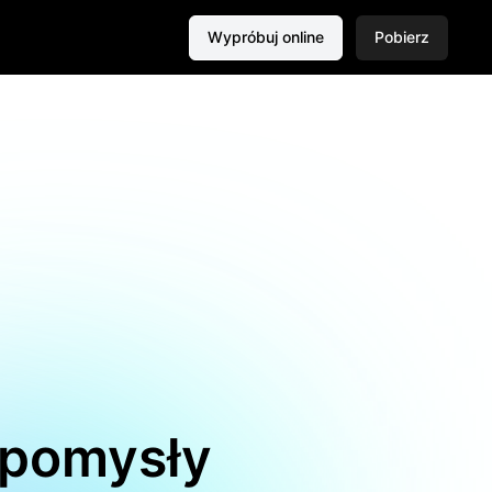
Wypróbuj online
Pobierz
j pomysły