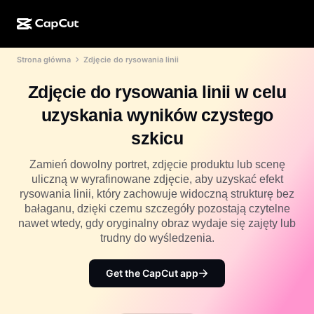
Strona główna
Zdjęcie do rysowania linii
Kreator AI
Funkcje
Informacje
CapCut w wersji na komputer
Szablony na media społecznościowe
Zdjęcie do rysowania linii w celu
Projekt AI
Narzędzia AI
Społeczność
CapCut online
Świąteczne szablony
uzyskania wyników czystego
Studio filmowe
Edytor i generator filmów
CapCut Pad
szkicu
Więcej
Inicjatywy
Generator filmów AI
Edytor i generator obrazów
Aplikacja mobilna CapCut
Zamień dowolny portret, zdjęcie produktu lub scenę
Partnerzy
uliczną w wyrafinowane zdjęcie, aby uzyskać efekt
Generator obrazów AI
Generator i edytor głosów
Dreamina AI
rysowania linii, który zachowuje widoczną strukturę bez
Szablony kalendarzy
Program pionierów
bałaganu, dzięki czemu szczegóły pozostają czytelne
Ulepszanie obrazów AI
Więcej
Pippit AI
nawet wtedy, gdy oryginalny obraz wydaje się zajęty lub
Szablony na rocznicę
Kreatywny program dla partnerów
trudny do wyśledzenia.
Dreamina Seedance 2.5
Kreatywny kampus CapCut
Przypadki użycia
Get the CapCut app
Nano Banana Pro
Szablony efektów
Media społecznościowe
Gemini Omni