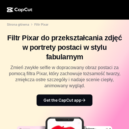
Strona główna
Filtr Pixar
Kreator AI
Funkcje
Informacje
CapCut w wersji na komputer
Szablony na media społecznościowe
Filtr Pixar do przekształcania zdjęć
Projekt AI
Narzędzia AI
Społeczność
CapCut online
Świąteczne szablony
w portrety postaci w stylu
Studio filmowe
Edytor i generator filmów
CapCut Pad
fabularnym
Więcej
Inicjatywy
Generator filmów AI
Edytor i generator obrazów
Aplikacja mobilna CapCut
Zmień zwykłe selfie w dopracowany obraz postaci za
Partnerzy
pomocą filtra Pixar, który zachowuje tożsamość twarzy,
Generator obrazów AI
Generator i edytor głosów
Dreamina AI
zmiękcza ostre szczegóły i nadaje scenie ciepły,
Szablony kalendarzy
Program pionierów
animowany wygląd.
Ulepszanie obrazów AI
Więcej
Pippit AI
Szablony na rocznicę
Kreatywny program dla partnerów
Get the CapCut app
Dreamina Seedance 2.5
Kreatywny kampus CapCut
Przypadki użycia
Nano Banana Pro
Szablony efektów
Media społecznościowe
Gemini Omni