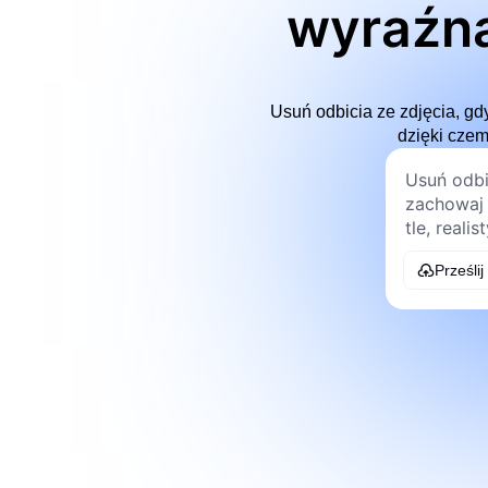
wyraźną
Usuń odbicia ze zdjęcia, gd
dzięki czem
Prześlij