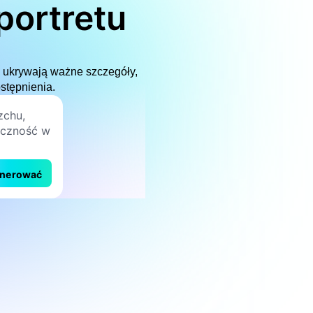
portretu
u ukrywają ważne szczegóły,
stępnienia.
nerować