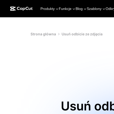
Produkty
Funkcje
Blog
Szablony
Odkr
Strona główna
Usuń odbicie ze zdjęcia
Usuń odb