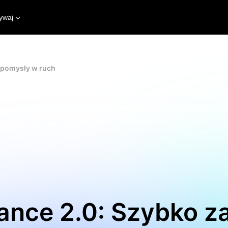
ywaj
 pomysły w ruch
ance 2.0: Szybko z