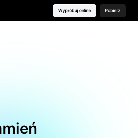
Wypróbuj online
Pobierz
amień