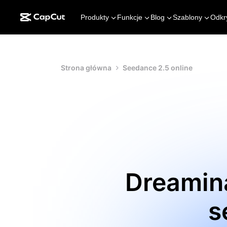
Produkty
Funkcje
Blog
Szablony
Odkr
Strona główna
Seedance 2.5 online
Dreamina
s