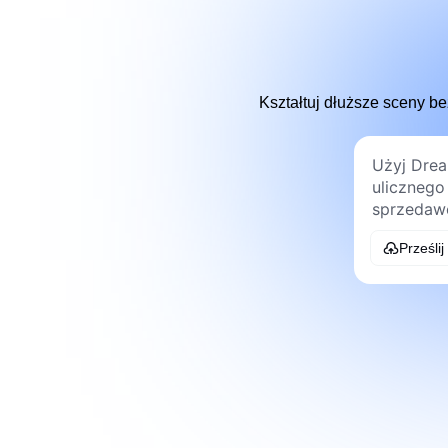
Kształtuj dłuższe sceny b
Prześlij