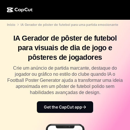
Início
IA Gerador de pôster de futebol para uma partida emocionante
Criação de IA
Recursos
Sobre
CapCut para desktop
Modelos para mídias sociais
IA Gerador de pôster de futebol
Design de IA
Ferramentas de IA
Comunidade
CapCut online
Modelos de datas especiais
para visuais de dia de jogo e
Estúdio de vídeo
Editor e gerador de vídeos
CapCut Pad
pôsteres de jogadores
Mais
Iniciativas
Gerador de vídeo de IA
Editor e gerador de imagens
CapCut para celular
Crie um anúncio de partida marcante, destaque do
Afiliados
jogador ou gráfico no estilo do clube quando IA o
Gerador de imagem de IA
Gerador e editor de voz
Dreamina AI
Football Poster Generator ajuda a transformar uma ideia
Modelos de calendário
Programa de pioneiros
aproximada em um pôster de futebol polido sem
Aprimorador de imagens de IA
Mais
Pippit AI
habilidades avançadas de design.
Modelos de aniversário
Programa de parceiros criativos
Dreamina Seedance 2.5
Get the CapCut app
Campus criativo CapCut
Casos de uso
Nano Banana Pro
Modelos de efeitos
Mídias sociais
Gemini Omni