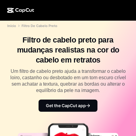
Início
Filtro De Cabelo Preto
Criação de IA
Recursos
Sobre
CapCut para desktop
Modelos para mídias sociais
Filtro de cabelo preto para
Design de IA
Ferramentas de IA
Comunidade
CapCut online
Modelos de datas especiais
mudanças realistas na cor do
Estúdio de vídeo
Editor e gerador de vídeos
CapCut Pad
cabelo em retratos
Mais
Iniciativas
Gerador de vídeo de IA
Editor e gerador de imagens
CapCut para celular
Um filtro de cabelo preto ajuda a transformar o cabelo
Afiliados
loiro, castanho ou desbotado em um tom escuro crível
Gerador de imagem de IA
Gerador e editor de voz
Dreamina AI
sem achatar a textura, quebrar as bordas ou alterar o
Modelos de calendário
Programa de pioneiros
equilíbrio da pele na imagem.
Aprimorador de imagens de IA
Mais
Pippit AI
Modelos de aniversário
Programa de parceiros criativos
Get the CapCut app
Dreamina Seedance 2.5
Campus criativo CapCut
Casos de uso
Nano Banana Pro
Modelos de efeitos
Mídias sociais
Gemini Omni