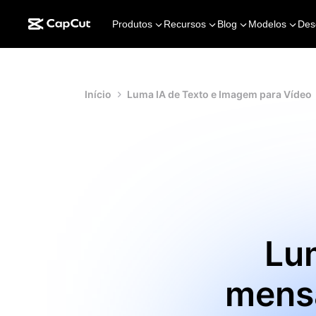
Produtos
Recursos
Blog
Modelos
Des
Início
Luma IA de Texto e Imagem para Vídeo
Lu
mens