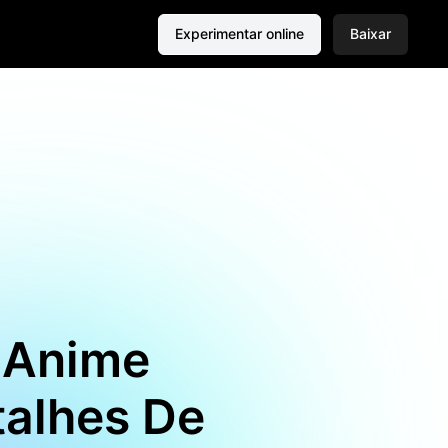
Experimentar online
Baixar
 Anime
talhes De