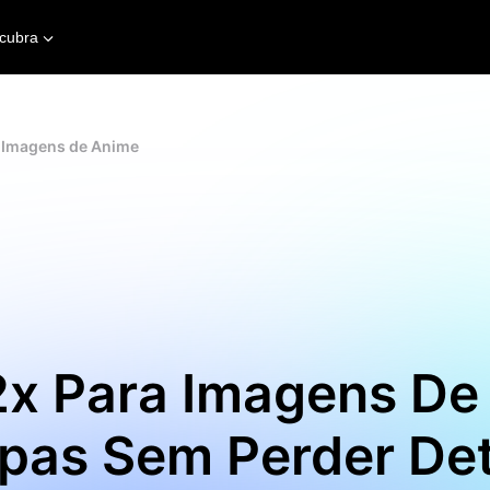
cubra
e Imagens de Anime
2x Para Imagens De
pas Sem Perder De