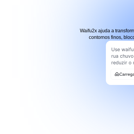
Waifu2x ajuda a transfo
contornos finos, blo
Carreg