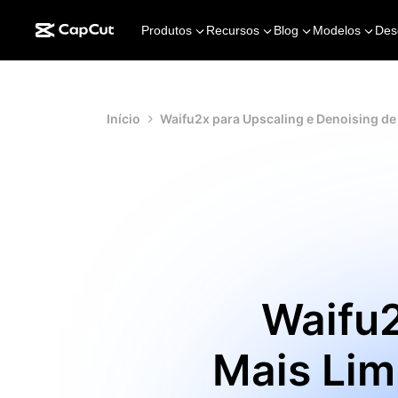
Produtos
Recursos
Blog
Modelos
Des
Início
Waifu2x para Upscaling e Denoising d
Waifu
Mais Lim