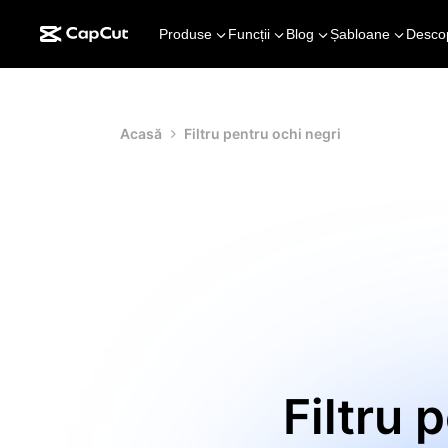
Produse
Funcții
Blog
Șabloane
Desco
Acasă
Filtru pentru ochi negri
Filtru 