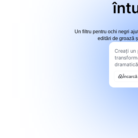
înt
Un filtru pentru ochi negri aj
editări de groază 
Încarcă