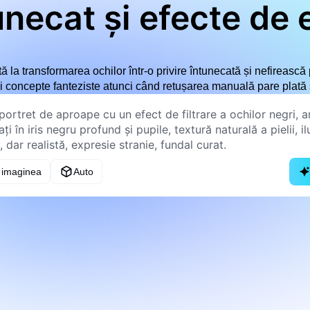
unecat și efecte de 
ută la transformarea ochilor într-o privire întunecată și nefireasc
și concepte fanteziste atunci când retușarea manuală pare plată 
 imaginea
Auto