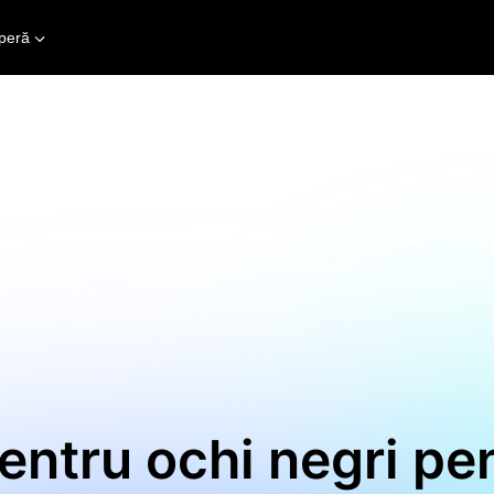
peră
pentru ochi negri pen