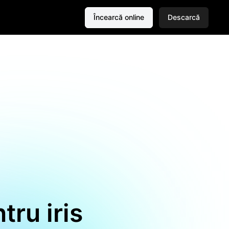
Încearcă online
Descarcă
tru iris