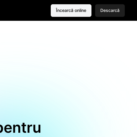
Încearcă online
Descarcă
pentru