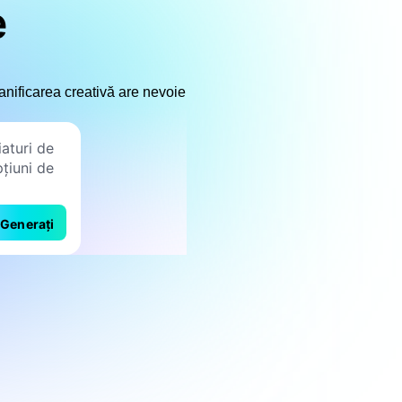
e
lanificarea creativă are nevoie
Generați