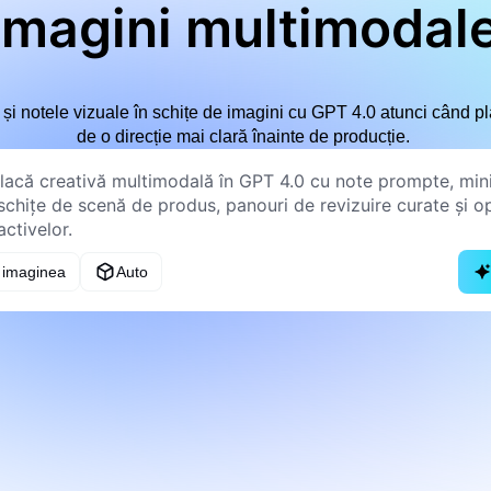
imagini multimodal
le și notele vizuale în schițe de imagini cu GPT 4.0 atunci când p
de o direcție mai clară înainte de producție.
 imaginea
Auto