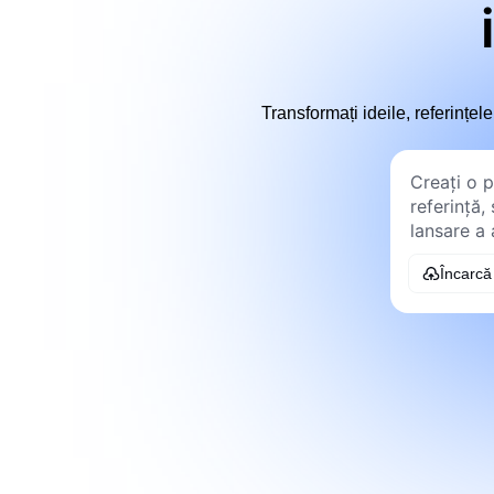
Transformați ideile, referințe
Încarcă