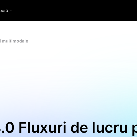
peră
ni multimodale
.0 Fluxuri de lucru 