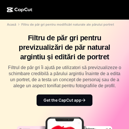
Acasă
Filtru de păr gri pentru modificări naturale ale părului portret
Creare cu IA
Funcții
Despre
CapCut Desktop
Șabloane pentru rețele sociale
Filtru de păr gri pentru
Design IA
Instrumente IA
Comunitate
CapCut Online
Șabloane de sărbători
previzualizări de păr natural
Video Studio
Generare și editare de videoclipuri
CapCut Pad
argintiu și editări de portret
Mai multe
Inițiative
Generarea videoclipurilor cu IA
Generare și editare de imagini
CapCut pentru mobil
Filtrul de păr gri îi ajută pe utilizatori să previzualizeze o
Afiliați
schimbare credibilă a părului argintiu înainte de a edita
Generarea imaginilor cu IA
Generare și editare de voci
IA Dreamina
un portret, de a testa un concept de personaj sau de a
Șabloane pentru calendar
Programul Pioneer
alege un aspect tonifiat pentru fotografiile de profil.
Îmbunătățire imagine IA
Mai multe
Pippit IA
Șabloane pentru aniversări
Programul de parteneriat pentru creatori
Get the CapCut app
Dreamina Seedance 2.5
Campusul pentru creatori CapCut
Cazuri de utilizare
Nano Banana Pro
Șabloane pentru efecte
Rețele de socializare
Gemini Omni