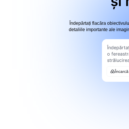
și
Îndepărtați flacăra obiectivulu
detaliile importante ale imagin
Încarcă