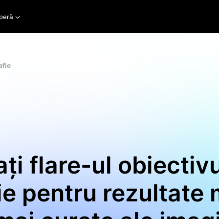
peră
afie
ți flare-ul obiectivu
ie pentru rezultate 