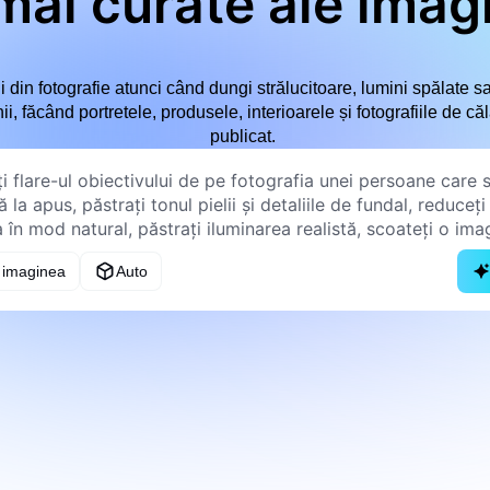
 mai curate ale imagi
i din fotografie atunci când dungi strălucitoare, lumini spălate sa
ii, făcând portretele, produsele, interioarele și fotografiile de că
publicat.
 imaginea
Auto