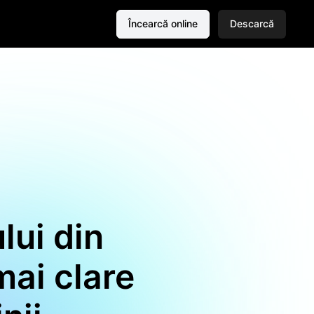
Încearcă online
Descarcă
lui din
mai clare