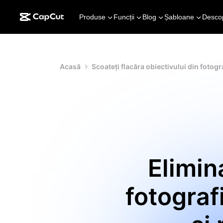
Produse
Funcții
Blog
Șabloane
Desco
Acasă
Scoateți flacăra obiectivului din fotogr
Elimina
fotograf