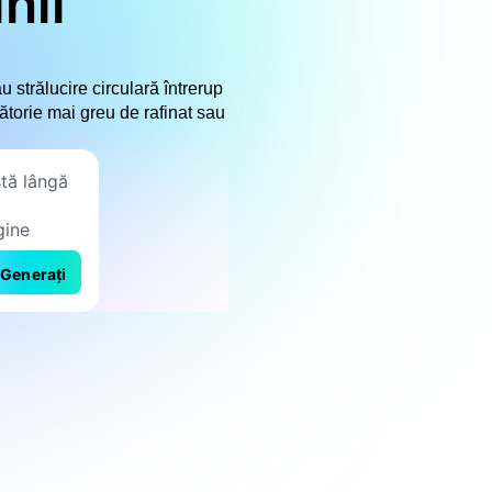
nii
u strălucire circulară întrerup
lătorie mai greu de rafinat sau
Generați