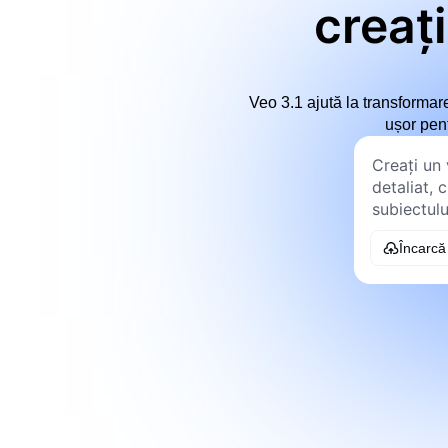
creaț
Veo 3.1 ajută la transformare
ușor pent
Încarcă