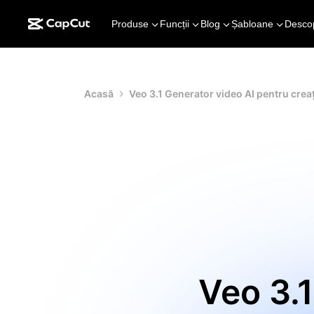
Produse
Funcții
Blog
Șabloane
Desco
Acasă
Veo 3.1 Generator video AI pentru crea
Veo 3.1