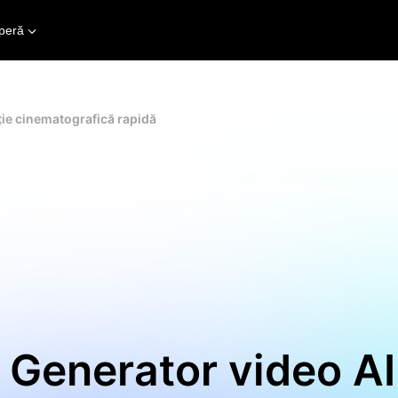
peră
ție cinematografică rapidă
 Generator video AI