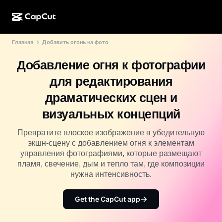
Главная
Добавить огонь на фото
ИИ-генерация
Функции
О компании
CapCut для компьютера
Шаблоны для соцсетей
Добавление огня к фотографии
ИИ-дизайн
ИИ-инструменты
Сообщество
Веб-версия CapCut
Праздничные шаблоны
для редактирования
Видеостудия
Редактор и генератор видео
CapCut Pad
драматических сцен и
Еще
Инициативы
ИИ-генератор видео
Редактор и генератор изображений
визуальных концепций
Мобильная версия CapCut
Партнеры
ИИ-генератор изображений
Редактор и генератор голоса
Превратите плоское изображение в убедительную
Dreamina AI
Шаблоны календарей
экшн-сцену с добавлением огня к элементам
Программа первопроходцев
Улучшение изображений от ИИ
управления фотографиями, которые размещают
Еще
Pippit AI
Шаблоны для годовщин
пламя, свечение, дым и тепло там, где композиции
Программа творческих партнеров
Dreamina Seedance 2.5
нужна интенсивность.
Креативный кампус CapCut
Варианты использования
Nano Banana Pro
Get the CapCut app
Шаблоны эффектов
Соцсети
Gemini Omni