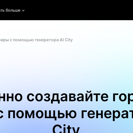
ать больше
иры с помощью генератора AI City
нно создавайте го
с помощью генерат
City