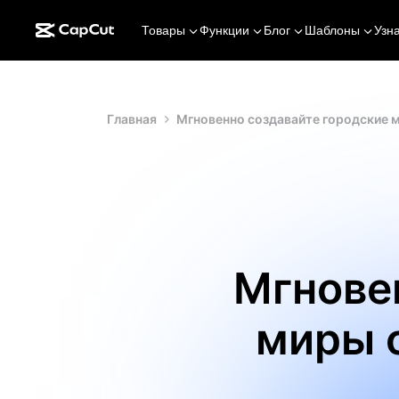
Товары
Функции
Блог
Шаблоны
Узн
Главная
Мгновенно создавайте городские м
Мгнове
миры 