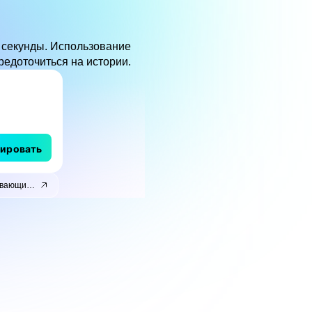
 секунды. Использование
редоточиться на истории.
рировать
Средневековый фантастический плавающий город