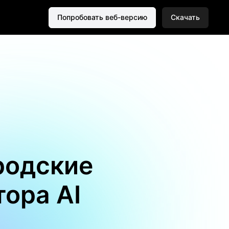
Попробовать веб-версию
Скачать
родские
ора AI