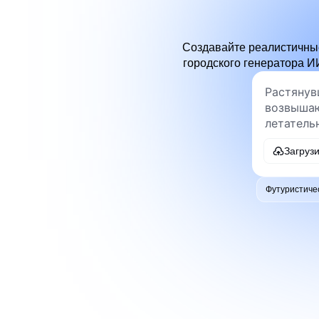
Создавайте реалистичные
городского генератора И
Загруз