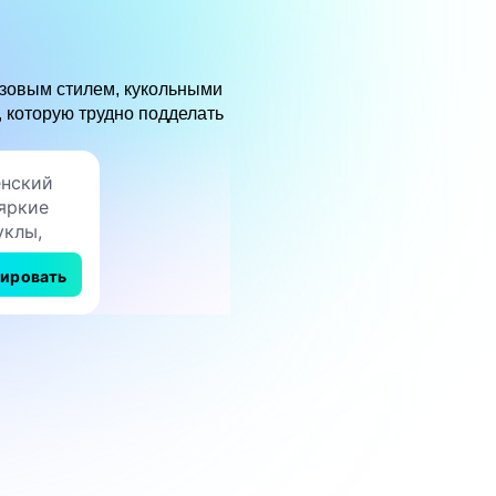
озовым стилем, кукольными
 которую трудно подделать
рировать