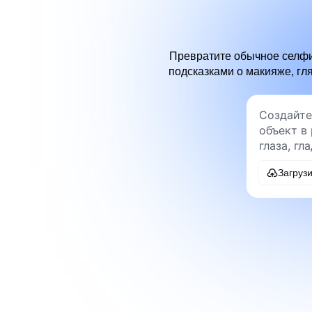
Превратите обычное селфи
подсказками о макияже, гл
Загруз