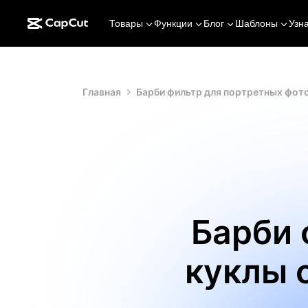
Товары
Функции
Блог
Шаблоны
Узн
Главная
Барби фильтр для портретных фото
Барби 
куклы 