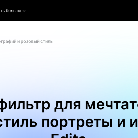
ать больше
графий и розовый стиль
фильтр для мечта
стиль портреты и 