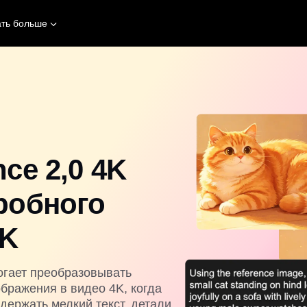
ать больше
ce 2,0 4K
робного
4K
огает преобразовывать
бражения в видео 4K, когда
держать мелкий текст, детали