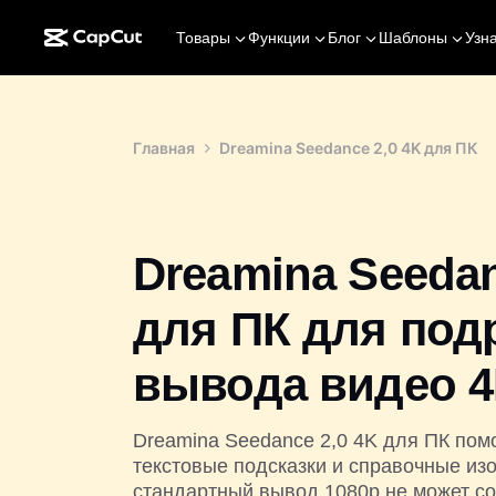
Товары
Функции
Блог
Шаблоны
Узн
Главная
Dreamina Seedance 2,0 4K для ПК
Dreamina Seedan
для ПК для под
вывода видео 
Dreamina Seedance 2,0 4K для ПК пом
текстовые подсказки и справочные изо
стандартный вывод 1080p не может со