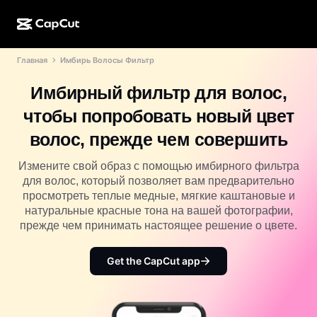
Главная
Имбирь Волосы Фильтр
ИИ-генерация
Функции
О компании
CapCut для компьютера
Шаблоны для соцсетей
Имбирный фильтр для волос,
ИИ-дизайн
ИИ-инструменты
Сообщество
Веб-версия CapCut
Праздничные шаблоны
чтобы попробовать новый цвет
Видеостудия
Редактор и генератор видео
CapCut Pad
волос, прежде чем совершить
Еще
Инициативы
ИИ-генератор видео
Редактор и генератор изображений
Мобильная версия CapCut
Измените свой образ с помощью имбирного фильтра
Партнеры
для волос, который позволяет вам предварительно
ИИ-генератор изображений
Редактор и генератор голоса
Dreamina AI
просмотреть теплые медные, мягкие каштановые и
Шаблоны календарей
Программа первопроходцев
натуральные красные тона на вашей фотографии,
Улучшение изображений от ИИ
Еще
Pippit AI
прежде чем принимать настоящее решение о цвете.
Шаблоны для годовщин
Программа творческих партнеров
Dreamina Seedance 2.5
Get the CapCut app
Креативный кампус CapCut
Варианты использования
Nano Banana Pro
Шаблоны эффектов
Соцсети
Gemini Omni