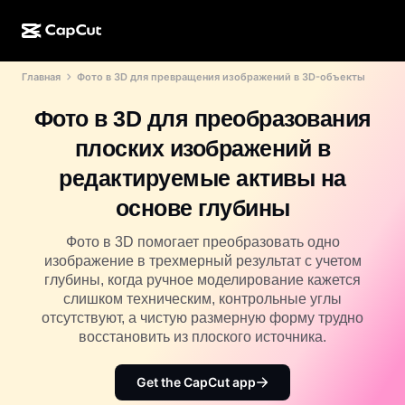
Главная
Фото в 3D для превращения изображений в 3D-объекты
ИИ-генерация
Функции
О компании
CapCut для компьютера
Шаблоны для соцсетей
Фото в 3D для преобразования
ИИ-дизайн
ИИ-инструменты
Сообщество
Веб-версия CapCut
Праздничные шаблоны
плоских изображений в
Видеостудия
Редактор и генератор видео
CapCut Pad
редактируемые активы на
Еще
Инициативы
ИИ-генератор видео
Редактор и генератор изображений
основе глубины
Мобильная версия CapCut
Партнеры
ИИ-генератор изображений
Редактор и генератор голоса
Фото в 3D помогает преобразовать одно
Dreamina AI
Шаблоны календарей
изображение в трехмерный результат с учетом
Программа первопроходцев
Улучшение изображений от ИИ
глубины, когда ручное моделирование кажется
Еще
Pippit AI
Шаблоны для годовщин
слишком техническим, контрольные углы
Программа творческих партнеров
Dreamina Seedance 2.5
отсутствуют, а чистую размерную форму трудно
восстановить из плоского источника.
Креативный кампус CapCut
Варианты использования
Nano Banana Pro
Шаблоны эффектов
Get the CapCut app
Соцсети
Gemini Omni