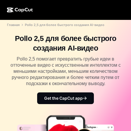
Главная
Pollo 2,5 для более быстрого создания AI-видео
ИИ-генерация
Функции
О компании
CapCut для компьютера
Шаблоны для соцсетей
Pollo 2,5 для более быстрого
ИИ-дизайн
ИИ-инструменты
Сообщество
Веб-версия CapCut
Праздничные шаблоны
создания AI-видео
Видеостудия
Редактор и генератор видео
CapCut Pad
Еще
Pollo 2,5 помогает превратить грубые идеи в
Инициативы
ИИ-генератор видео
Редактор и генератор изображений
отточенные видео с искусственным интеллектом с
Мобильная версия CapCut
меньшими настройками, меньшим количеством
Партнеры
ИИ-генератор изображений
Редактор и генератор голоса
ручного редактирования и более четким путем от
Dreamina AI
Шаблоны календарей
подсказки к окончательному выводу.
Программа первопроходцев
Улучшение изображений от ИИ
Еще
Pippit AI
Шаблоны для годовщин
Программа творческих партнеров
Get the CapCut app
Dreamina Seedance 2.5
Креативный кампус CapCut
Варианты использования
Nano Banana Pro
Шаблоны эффектов
Соцсети
Gemini Omni