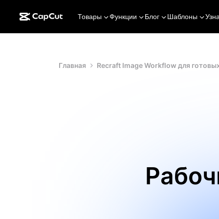
Товары
Функции
Блог
Шаблоны
Узн
Главная
Recraft Image Workflow для готовы
Рабоч