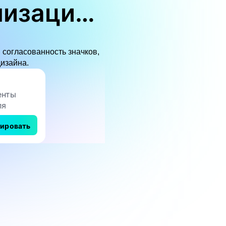
лизаций
 согласованность значков,
изайна.
рировать