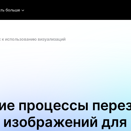
ать больше
х к использованию визуализаций
ие процессы пере
изображений для