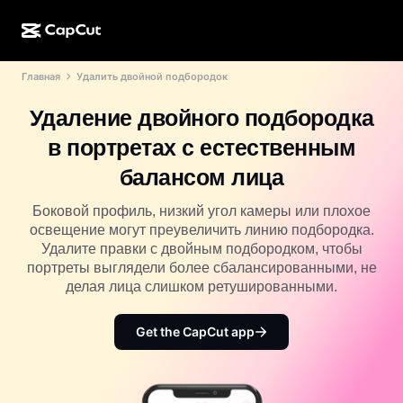
Главная
Удалить двойной подбородок
ИИ-генерация
Функции
О компании
CapCut для компьютера
Шаблоны для соцсетей
Удаление двойного подбородка
ИИ-дизайн
ИИ-инструменты
Сообщество
Веб-версия CapCut
Праздничные шаблоны
в портретах с естественным
Видеостудия
Редактор и генератор видео
CapCut Pad
балансом лица
Еще
Инициативы
ИИ-генератор видео
Редактор и генератор изображений
Мобильная версия CapCut
Боковой профиль, низкий угол камеры или плохое
Партнеры
освещение могут преувеличить линию подбородка.
ИИ-генератор изображений
Редактор и генератор голоса
Dreamina AI
Удалите правки с двойным подбородком, чтобы
Шаблоны календарей
Программа первопроходцев
портреты выглядели более сбалансированными, не
Улучшение изображений от ИИ
Еще
Pippit AI
делая лица слишком ретушированными.
Шаблоны для годовщин
Программа творческих партнеров
Dreamina Seedance 2.5
Get the CapCut app
Креативный кампус CapCut
Варианты использования
Nano Banana Pro
Шаблоны эффектов
Соцсети
Gemini Omni