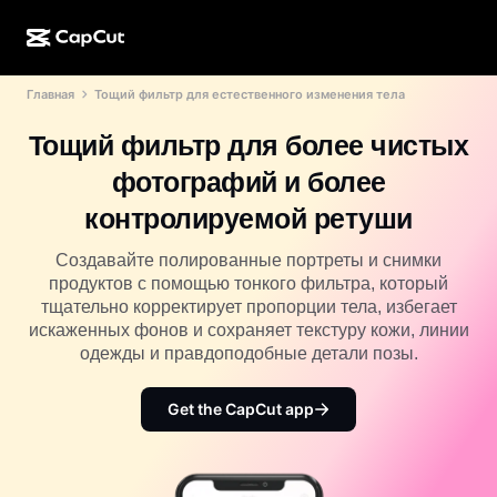
Главная
Тощий фильтр для естественного изменения тела
ИИ-генерация
Функции
О компании
CapCut для компьютера
Шаблоны для соцсетей
Тощий фильтр для более чистых
ИИ-дизайн
ИИ-инструменты
Сообщество
Веб-версия CapCut
Праздничные шаблоны
фотографий и более
Видеостудия
Редактор и генератор видео
CapCut Pad
контролируемой ретуши
Еще
Инициативы
ИИ-генератор видео
Редактор и генератор изображений
Мобильная версия CapCut
Создавайте полированные портреты и снимки
Партнеры
продуктов с помощью тонкого фильтра, который
ИИ-генератор изображений
Редактор и генератор голоса
Dreamina AI
тщательно корректирует пропорции тела, избегает
Шаблоны календарей
Программа первопроходцев
искаженных фонов и сохраняет текстуру кожи, линии
Улучшение изображений от ИИ
Еще
Pippit AI
одежды и правдоподобные детали позы.
Шаблоны для годовщин
Программа творческих партнеров
Dreamina Seedance 2.5
Get the CapCut app
Креативный кампус CapCut
Варианты использования
Nano Banana Pro
Шаблоны эффектов
Соцсети
Gemini Omni