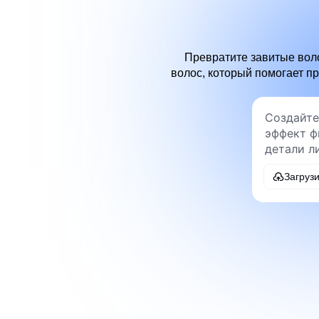
Превратите завитые вол
волос, который помогает пр
Загруз