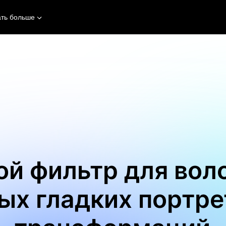
ать больше
й фильтр для вол
ых гладких портр