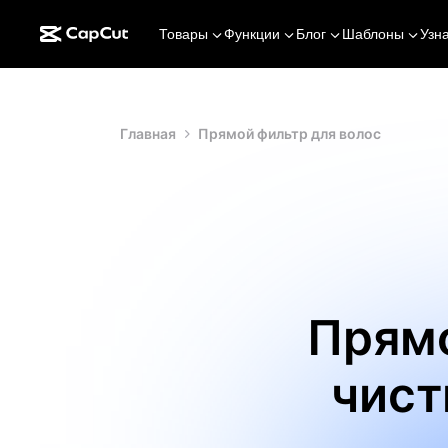
Товары
Функции
Блог
Шаблоны
Узн
Главная
Прямой фильтр для волос
Прямо
чист