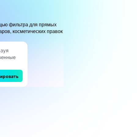
ощью фильтра для прямых
аров, косметических правок
рировать