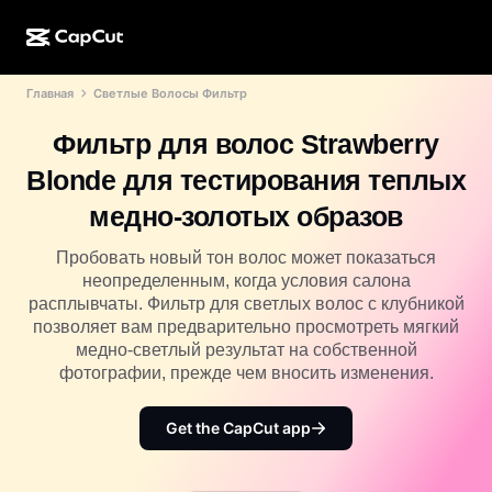
Главная
Светлые Волосы Фильтр
ИИ-генерация
Функции
О компании
CapCut для компьютера
Шаблоны для соцсетей
Фильтр для волос Strawberry
ИИ-дизайн
ИИ-инструменты
Сообщество
Веб-версия CapCut
Праздничные шаблоны
Blonde для тестирования теплых
Видеостудия
Редактор и генератор видео
CapCut Pad
медно-золотых образов
Еще
Инициативы
ИИ-генератор видео
Редактор и генератор изображений
Мобильная версия CapCut
Пробовать новый тон волос может показаться
Партнеры
неопределенным, когда условия салона
ИИ-генератор изображений
Редактор и генератор голоса
Dreamina AI
расплывчаты. Фильтр для светлых волос с клубникой
Шаблоны календарей
Программа первопроходцев
позволяет вам предварительно просмотреть мягкий
Улучшение изображений от ИИ
Еще
Pippit AI
медно-светлый результат на собственной
Шаблоны для годовщин
Программа творческих партнеров
фотографии, прежде чем вносить изменения.
Dreamina Seedance 2.5
Креативный кампус CapCut
Варианты использования
Get the CapCut app
Nano Banana Pro
Шаблоны эффектов
Соцсети
Gemini Omni