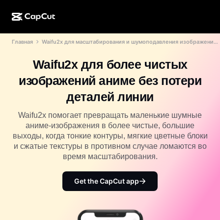
Главная
Waifu2x для масштабирования и шумоподавления изображений аниме
ИИ-генерация
Функции
О компании
CapCut для компьютера
Шаблоны для соцсетей
Waifu2x для более чистых
ИИ-дизайн
ИИ-инструменты
Сообщество
Веб-версия CapCut
Праздничные шаблоны
изображений аниме без потери
Видеостудия
Редактор и генератор видео
CapCut Pad
деталей линии
Еще
Инициативы
ИИ-генератор видео
Редактор и генератор изображений
Мобильная версия CapCut
Waifu2x помогает превращать маленькие шумные
Партнеры
аниме-изображения в более чистые, большие
ИИ-генератор изображений
Редактор и генератор голоса
Dreamina AI
выходы, когда тонкие контуры, мягкие цветные блоки
Шаблоны календарей
Программа первопроходцев
и сжатые текстуры в противном случае ломаются во
Улучшение изображений от ИИ
Еще
Pippit AI
время масштабирования.
Шаблоны для годовщин
Программа творческих партнеров
Dreamina Seedance 2.5
Get the CapCut app
Креативный кампус CapCut
Варианты использования
Nano Banana Pro
Шаблоны эффектов
Соцсети
Gemini Omni