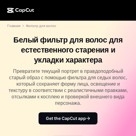
Главная
Фильтр для волос
ИИ-генерация
Функции
О компании
CapCut для компьютера
Шаблоны для соцсетей
Белый фильтр для волос для
ИИ-дизайн
ИИ-инструменты
Сообщество
Веб-версия CapCut
Праздничные шаблоны
естественного старения и
Видеостудия
Редактор и генератор видео
CapCut Pad
укладки характера
Еще
Инициативы
ИИ-генератор видео
Редактор и генератор изображений
Мобильная версия CapCut
Превратите текущий портрет в правдоподобный
Партнеры
старый образ с помощью фильтра для седых волос,
ИИ-генератор изображений
Редактор и генератор голоса
Dreamina AI
который сохраняет форму лица, освещение и
Шаблоны календарей
Программа первопроходцев
текстуру в соответствии с реалистичными правками,
Улучшение изображений от ИИ
Еще
Pippit AI
отсылками к косплею и проверкой внешнего вида
Шаблоны для годовщин
Программа творческих партнеров
персонажа.
Dreamina Seedance 2.5
Креативный кампус CapCut
Варианты использования
Get the CapCut app
Nano Banana Pro
Шаблоны эффектов
Соцсети
Gemini Omni