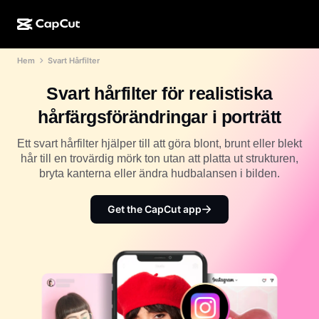
Hem
Svart Hårfilter
AI-kreation
Funktioner
Om
CapCut för dator
Mallar för sociala medier
Svart hårfilter för realistiska
AI-design
AI-verktyg
Community
CapCut på webben
Högtidsmallar
hårfärgsförändringar i porträtt
Videostudio
Videoredigerare och -generator
CapCut Pad
Mer
Ett svart hårfilter hjälper till att göra blont, brunt eller blekt
Initiativ
AI-videogenerator
Bildredigerare och -generator
hår till en trovärdig mörk ton utan att platta ut strukturen,
CapCut i mobilen
bryta kanterna eller ändra hudbalansen i bilden.
Affiliates
AI-bildgenerator
Röstgenerator och -redigerare
Dreamina AI
Kalendermallar
Pionjärsprogram
Get the CapCut app
AI-bildförbättrare
Mer
Pippit-AI
Jubileumsmallar
Kreativt partnerprogram
Dreamina Seedance 2.5
CapCuts kreativa campus
Användningsfall
Nano Banana Pro
Effektmallar
Sociala medier
Gemini Omni