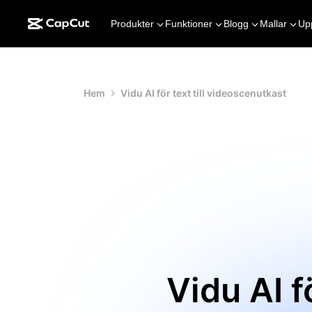
Produkter
Funktioner
Blogg
Mallar
Up
Hem
Vidu AI för text till videoscenutkast
Vidu AI 