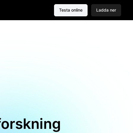
Testa online
Ladda ner
forskning