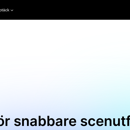
ptäck
för snabbare scenut